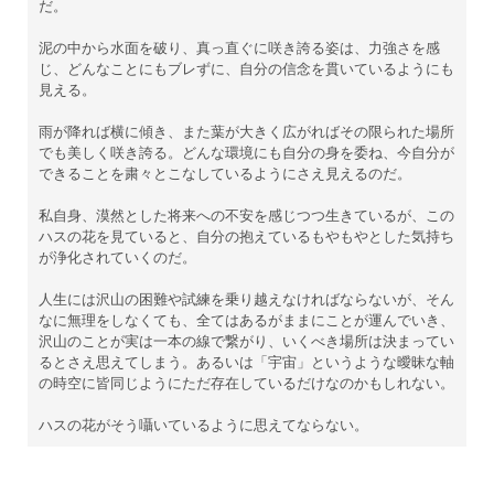
だ。
泥の中から水面を破り、真っ直ぐに咲き誇る姿は、力強さを感
じ、どんなことにもブレずに、自分の信念を貫いているようにも
見える。
雨が降れば横に傾き、また葉が大きく広がればその限られた場所
でも美しく咲き誇る。どんな環境にも自分の身を委ね、今自分が
できることを粛々とこなしているようにさえ見えるのだ。
私自身、漠然とした将来への不安を感じつつ生きているが、この
ハスの花を見ていると、自分の抱えているもやもやとした気持ち
が浄化されていくのだ。
人生には沢山の困難や試練を乗り越えなければならないが、そん
なに無理をしなくても、全てはあるがままにことが運んでいき、
沢山のことが実は一本の線で繋がり、いくべき場所は決まってい
るとさえ思えてしまう。あるいは「宇宙」というような曖昧な軸
の時空に皆同じようにただ存在しているだけなのかもしれない。
ハスの花がそう囁いているように思えてならない。