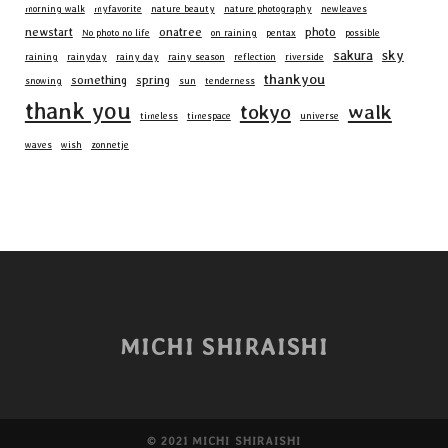
morning walk
myfavorite
nature beauty
nature photography
newleaves
newstart
onatree
photo
No photo no life
on raining
pentax
possible
sky
sakura
raining
rainyday
rainy day
rainy season
reflection
riverside
thankyou
something
spring
snowing
sun
tenderness
thank you
walk
tokyo
timeless
timespace
universe
waves
wish
zonnetje
MICHI SHIRAISHI
©︎ 2021 MICHI SHIRAISHI