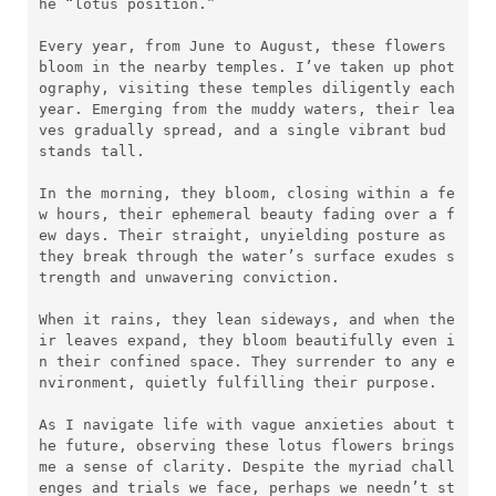
he “lotus position.”
Every year, from June to August, these flowers 
bloom in the nearby temples. I’ve taken up phot
ography, visiting these temples diligently each 
year. Emerging from the muddy waters, their lea
ves gradually spread, and a single vibrant bud 
stands tall.
In the morning, they bloom, closing within a fe
w hours, their ephemeral beauty fading over a f
ew days. Their straight, unyielding posture as 
they break through the water’s surface exudes s
trength and unwavering conviction.
When it rains, they lean sideways, and when the
ir leaves expand, they bloom beautifully even i
n their confined space. They surrender to any e
nvironment, quietly fulfilling their purpose.
As I navigate life with vague anxieties about t
he future, observing these lotus flowers brings 
me a sense of clarity. Despite the myriad chall
enges and trials we face, perhaps we needn’t st