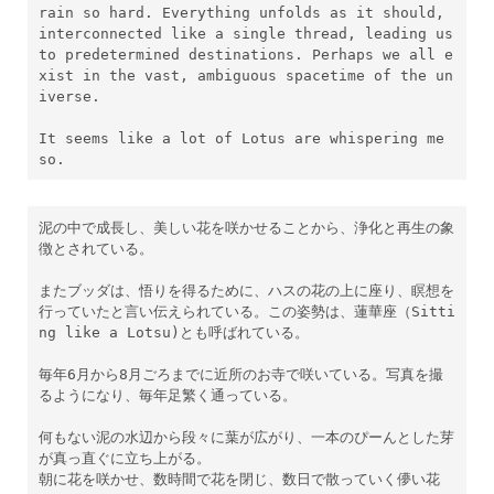
rain so hard. Everything unfolds as it should, 
interconnected like a single thread, leading us 
to predetermined destinations. Perhaps we all e
xist in the vast, ambiguous spacetime of the un
iverse.
It seems like a lot of Lotus are whispering me 
so.
泥の中で成長し、美しい花を咲かせることから、浄化と再生の象
徴とされている。
またブッダは、悟りを得るために、ハスの花の上に座り、瞑想を
行っていたと言い伝えられている。この姿勢は、蓮華座（Sitti
ng like a Lotsu)とも呼ばれている。
毎年6月から8月ごろまでに近所のお寺で咲いている。写真を撮
るようになり、毎年足繁く通っている。
何もない泥の水辺から段々に葉が広がり、一本のぴーんとした芽
が真っ直ぐに立ち上がる。
朝に花を咲かせ、数時間で花を閉じ、数日で散っていく儚い花