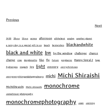
Previous
Next
afternoon
14:00
28mm
50mm
across
allthebest
analog
another planet
blackandwhite
a rainy day is a special gift to us
beach
bestwishes
black and white
bw
by the window
challenge
chance
change
film
fly
Happy Spiral 2
crow
deepbreaths
future
greplacesc
hope
light
joy
memory
hydrangea
inapark
merrychristmas
Michi Shiraishi
michi
merryeverythingandahappyalways
monochrome
MichiShiraishi
Michi shirasihi
monochrome-photography
monochromephotography
moon
morning