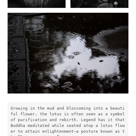
Growing in the mud and blossoming into a beauti
ful flower, the lotus is often seen as a symbol 
of purification and rebirth. Legend has it that 
Buddha meditated while seated atop a lotus flow
er to attain enlightenment—a posture known as t